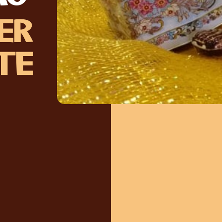
ER
TE